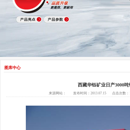
图库中心
西藏华钰矿业日产3000
来源网站： 发布时间：2013.07.15
点击次数：