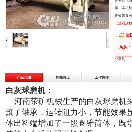
传动部（
械，该机
矿效果显
【查看次
全
购买：
分享到：
产品介绍
性能特点
工作原理
白灰球磨机
：
河南荥矿机械生产的白灰球磨机采
滚子轴承，运转阻力小，节能效果
体出料端增加了一段圆锥筒体，既