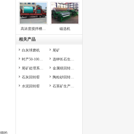
高浓度搅拌槽…
磁选机
相关产品
白灰球磨机
尾矿
时产50-100…
选钾长石生…
尾矿处理系…
金属镁回转…
石灰回转窑
陶粒砂回转…
水泥回转窑
石英矿生产…
仔细的