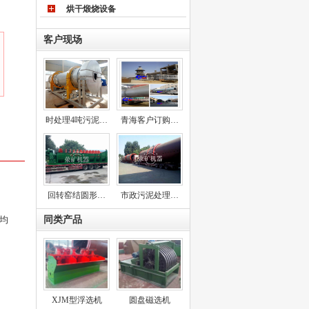
烘干煅烧设备
客户现场
时处理4吨污泥…
青海客户订购…
回转窑结圆形…
市政污泥处理…
均
同类产品
XJM型浮选机
圆盘磁选机