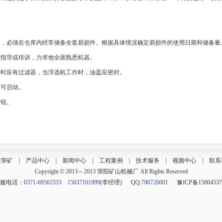
间，必须在仓库内经常储备全套易损件。根据具体情况确定易损件的使用日期和储备量
术指导或培训，力求他全面熟悉机器。
油时应有过滤器，当浮选机工作时，油盖应密封。
方可启动。
按钮。
进荥矿
|
产品中心
|
新闻中心
|
工程案例
|
技术服务
|
视频中心
|
联系
Copyright © 2013～2013 荥阳矿山机械厂 All Rights Reserved
服电话：
0371-69562333 15637161999
(李经理) QQ:
780726001
豫ICP备1500453