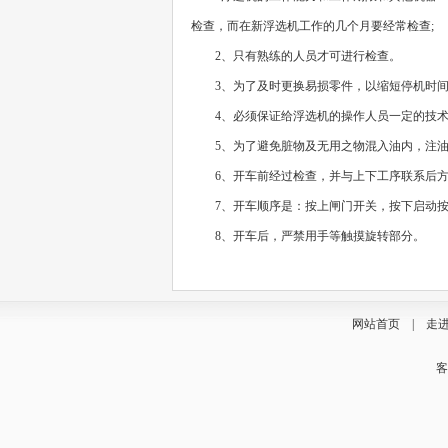
检查，而在新浮选机工作的几个月要经常检查
;
2
、只有熟练的人员才可进行检查。
3
、为了及时更换易损零件，以缩短停机时
4
、必须保证给浮选机的操作人员一定的技
5
、为了避免脏物及无用之物混入油内，注
6
、开车前经过检查，并与上下工序联系后
7
、开车顺序是：按上闸门开关，按下启动
8
、开车后，严禁用手等触摸旋转部分。
网站首页
|
走
客